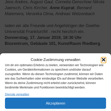
Jens Andres, August Gaul, Cornelia Genschow Nikola
Jaensch, Chris Kircher,
Anne Kuprat
, Bernard
Matemera, Veronika Olma, Andreas Welzenbach
laden wir alle Freunde und Angehörigen der Goethe-
Universität Frankfurt/M . recht herzlich ein.
Donnerstag, 17. Januar 2019, 18:30 Uhr
Biozentrum, Gebäude 101, KunstRaum Riedberg
Cookie-Zustimmung verwalten
DER
WEITERLESEN
FRÜHE
Um dir ein optimales Erlebnis zu bieten, verwenden wir Technologien wie
Cookies, um Geräteinformationen zu speichern und/oder darauf
VOGEL
zuzugreifen. Wenn du diesen Technologien zustimmst, können wir Daten
FÄNGT
wie das Surfverhalten oder eindeutige IDs auf dieser Website verarbeiten.
DEN
Wenn du deine Zustimmung nicht erteilst oder zurückziehst, können
WURM
bestimmte Merkmale und Funktionen beeinträchtigt werden.
–
FRANKFURT
Dienste verwalten
AUSSTELLUNG
Akzeptieren
17.
JANUAR