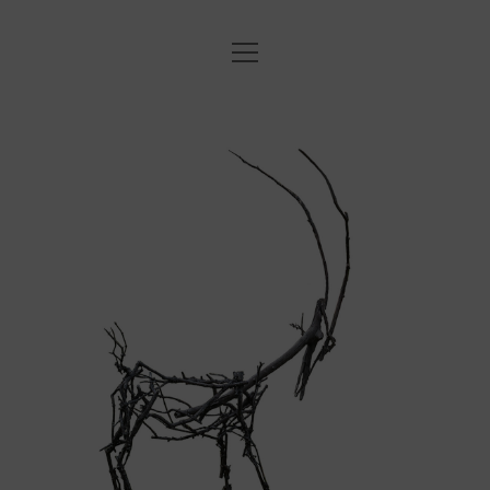
Menü
STARTSEITE
öffnen
Menü
ANNE
ANNE
öffnen
DATENSCHUTZERKLÄRUNG
EXHIBITIONS
KUPRAT
IMPRESSUM
SCULPTURE
DRAWINGS
PHOTO
COOKIE-RICHTLINIE (EU)
instagram
email