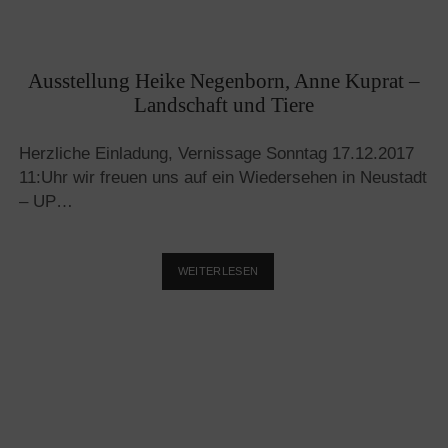
Ausstellung Heike Negenborn, Anne Kuprat –
Landschaft und Tiere
Herzliche Einladung, Vernissage Sonntag 17.12.2017
11:Uhr wir freuen uns auf ein Wiedersehen in Neustadt
– UP…
AUSSTELLUNG
WEITERLESEN
HEIKE
NEGENBORN,
ANNE
KUPRAT
–
LANDSCHAFT
UND
TIERE