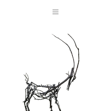
Menü
STARTSEITE
öffnen
Menü
ANNE
ANNE
öffnen
DATENSCHUTZERKLÄRUNG
EXHIBITIONS
KUPRAT
IMPRESSUM
SCULPTURE
DRAWINGS
PHOTO
COOKIE-RICHTLINIE (EU)
instagram
email