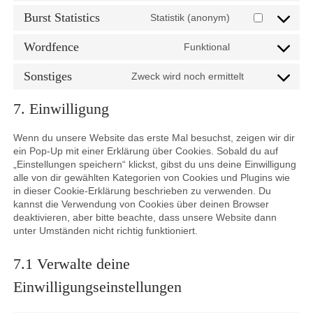
wordpress
to
Burst Statistics
Statistik (anonym)
service
Consent
complianz
to
Wordfence
Funktional
service
Consent
burst-
to
Sonstiges
Zweck wird noch ermittelt
statistics
service
Consent
wordfence
to
7. Einwilligung
service
sonstiges
Wenn du unsere Website das erste Mal besuchst, zeigen wir dir
ein Pop-Up mit einer Erklärung über Cookies. Sobald du auf
„Einstellungen speichern“ klickst, gibst du uns deine Einwilligung
alle von dir gewählten Kategorien von Cookies und Plugins wie
in dieser Cookie-Erklärung beschrieben zu verwenden. Du
kannst die Verwendung von Cookies über deinen Browser
deaktivieren, aber bitte beachte, dass unsere Website dann
unter Umständen nicht richtig funktioniert.
7.1 Verwalte deine
Einwilligungseinstellungen