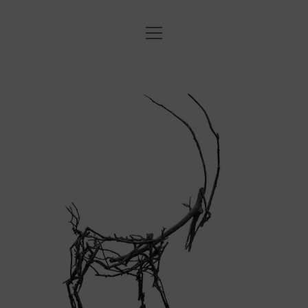
Menü
STARTSEITE
öffnen
Menü
ANNE
ANNE
öffnen
DATENSCHUTZERKLÄRUNG
EXHIBITIONS
KUPRAT
IMPRESSUM
SCULPTURE
DRAWINGS
PHOTO
COOKIE-RICHTLINIE (EU)
instagram
email